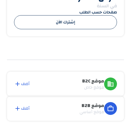
في السنة
صفحات حسب الطلب
إشترك الآن
موقع B2C
أضف
موقع خاص
موقع B2B
أضف
موقع أساسي